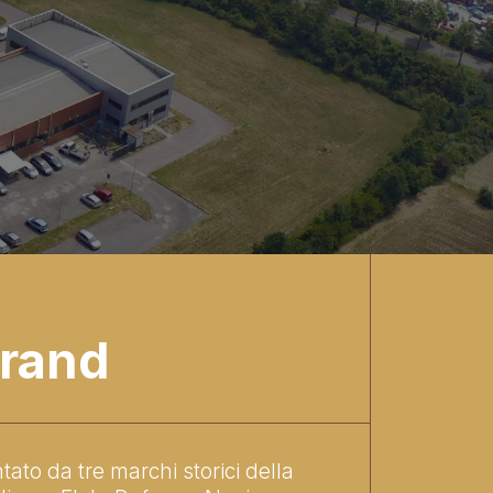
brand
ato da tre marchi storici della