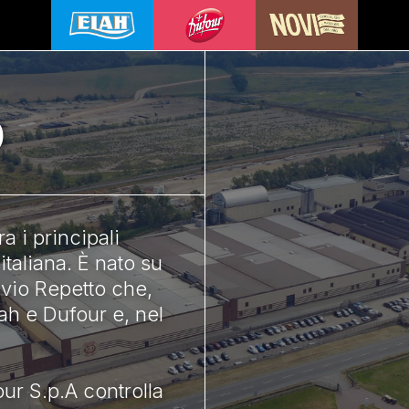
o
a i principali
italiana. È nato su
lavio Repetto che,
lah e Dufour e, nel
ur S.p.A controlla