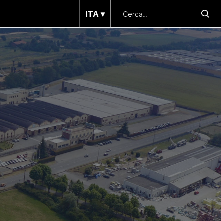
ITA ▾
ENG
FRA