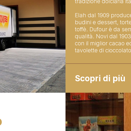
tradizione dolciaria it
Elah dal 1909 produce
budini e dessert, tor
toffè. Dufour è da se
qualità. Novi dal 1903
con il miglior cacao e
tavolette di cioccolato
Scopri di più
o