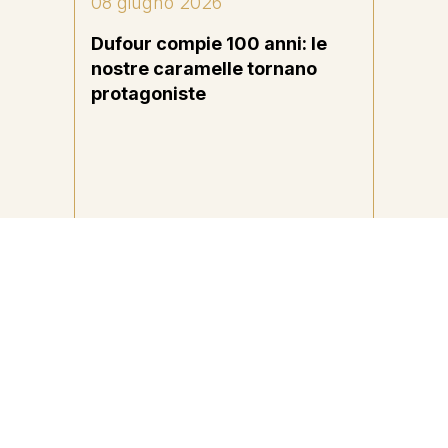
08 giugno 2026
11 mag
Dufour compie 100 anni: le
Elah D
nde
nostre caramelle tornano
2026: 
protagoniste