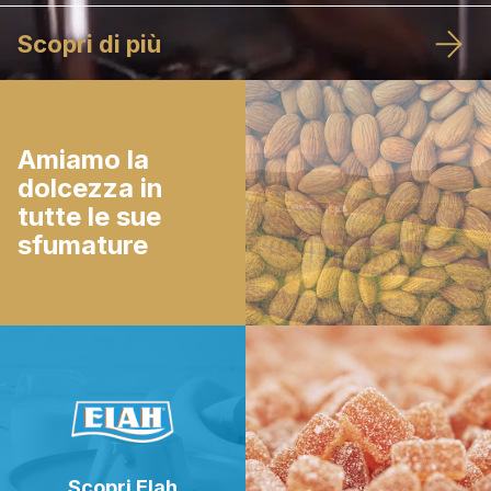
Scopri di più
Amiamo la
dolcezza in
tutte le sue
sfumature
Scopri Elah