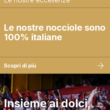
Le nostre eccellenze
Le nostre eccellenze
Le nostre eccellenze
Le nostre nocciole sono
100% italiane
Scopri di più
Insieme ai dolci,