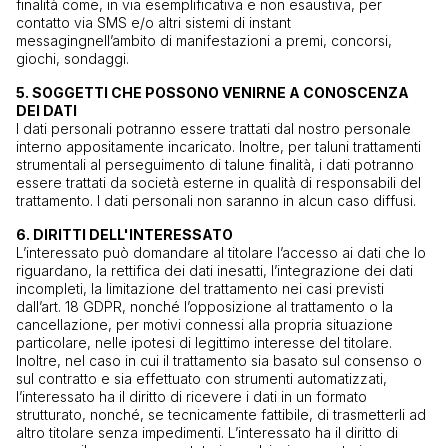
finalità come, in via esemplificativa e non esaustiva, per
contatto via SMS e/o altri sistemi di
instant
messaging
nell’ambito di manifestazioni a premi, concorsi,
giochi, sondaggi.
5. SOGGETTI CHE POSSONO VENIRNE A CONOSCENZA
DEI DATI
I dati personali potranno essere trattati dal nostro personale
interno appositamente incaricato. Inoltre, per taluni trattamenti
strumentali al perseguimento di talune finalità, i dati potranno
essere trattati da società esterne in qualità di responsabili del
trattamento. I dati personali non saranno in alcun caso diffusi.
6. DIRITTI DELL'INTERESSATO
L’interessato può domandare al titolare l’accesso ai dati che lo
riguardano, la rettifica dei dati inesatti, l’integrazione dei dati
incompleti, la limitazione del trattamento nei casi previsti
dall’art. 18 GDPR, nonché l’opposizione al trattamento o la
cancellazione, per motivi connessi alla propria situazione
particolare, nelle ipotesi di legittimo interesse del titolare.
Inoltre, nel caso in cui il trattamento sia basato sul consenso o
sul contratto e sia effettuato con strumenti automatizzati,
l’interessato ha il diritto di ricevere i dati in un formato
strutturato, nonché, se tecnicamente fattibile, di trasmetterli ad
altro titolare senza impedimenti. L’interessato ha il diritto di