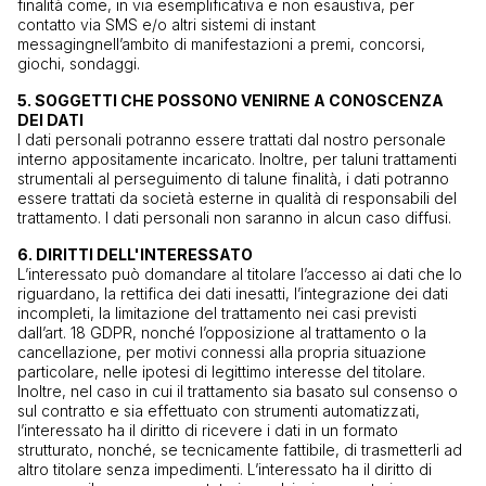
finalità come, in via esemplificativa e non esaustiva, per
contatto via SMS e/o altri sistemi di
instant
messaging
nell’ambito di manifestazioni a premi, concorsi,
giochi, sondaggi.
5. SOGGETTI CHE POSSONO VENIRNE A CONOSCENZA
DEI DATI
I dati personali potranno essere trattati dal nostro personale
interno appositamente incaricato. Inoltre, per taluni trattamenti
strumentali al perseguimento di talune finalità, i dati potranno
essere trattati da società esterne in qualità di responsabili del
trattamento. I dati personali non saranno in alcun caso diffusi.
6. DIRITTI DELL'INTERESSATO
L’interessato può domandare al titolare l’accesso ai dati che lo
riguardano, la rettifica dei dati inesatti, l’integrazione dei dati
incompleti, la limitazione del trattamento nei casi previsti
dall’art. 18 GDPR, nonché l’opposizione al trattamento o la
cancellazione, per motivi connessi alla propria situazione
particolare, nelle ipotesi di legittimo interesse del titolare.
Inoltre, nel caso in cui il trattamento sia basato sul consenso o
sul contratto e sia effettuato con strumenti automatizzati,
l’interessato ha il diritto di ricevere i dati in un formato
strutturato, nonché, se tecnicamente fattibile, di trasmetterli ad
altro titolare senza impedimenti. L’interessato ha il diritto di