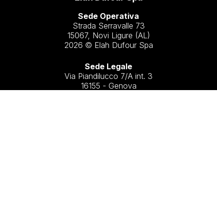
Sede Operativa
Strada Serravalle 73
15067, Novi Ligure (AL)
2026 © Elah Dufour Spa
Sede Legale
Via Piandilucco 7/A int. 3
16155 - Genova
Contatti
+39 0143 313311
+39 0143 313312
info@elah-dufour.it